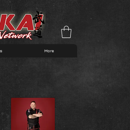
es
More